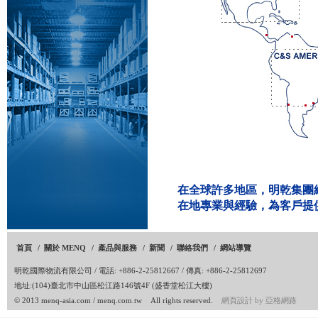
在全球許多地區，明乾集團
在地專業與經驗，
為客戶提
首頁
/
關於 MENQ
/
產品與服務
/
新聞
/
聯絡我們
/
網站導覽
明乾國際物流有限公司
/ 電話: +886-2-25812667 / 傳真: +886-2-25812697
地址:(104)臺北市中山區松江路146號4F (盛香堂松江大樓)
© 2013 menq-asia.com / menq.com.tw All rights reserved.
網頁設計
by
亞格網路