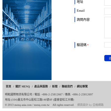
地址
Email
詢問內容
驗證碼
*
首頁
/
關於 MENQ
/
產品與服務
/
新聞
/
聯絡我們
/
網站導覽
明乾國際物流有限公司
/ 電話: +886-2-25812667 / 傳真: +886-2-25812697
地址:(104)臺北市中山區松江路146號4F (盛香堂松江大樓)
© 2013 menq-asia.com / menq.com.tw All rights reserved.
網頁設計
by
亞格網路